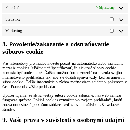
Funkčné
Vždy aktívny
Štatistiky
Štatistiky
Marketing
Marketin
8. Povolenie/zakázanie a odstraňovanie
súborov cookie
Váš internetový prehliadač môžete použiť na automatické alebo manuálne
mazanie cookies. Môžete tiež špecifikovať, že niektoré súbory cookie
nemusia byť umiestnené. Ďalšou možnosťou je zmeniť nastavenia svojho
internetového prehliadača tak, aby ste dostali správu vždy, keď sa umiestni
súbor cookie. Ďalšie informácie o týchto možnostiach nájdete v pokynoch v
časti Pomocník vášho prehliadača.
Upozorňujeme, že ak sú všetky súbory cookie zakázané, náš web nemusí
fungovať správne. Pokiaľ cookies vymažete vo svojom prehliadači, budú
znova umiestnené po vašom súhlase, keď znova navštívite naše webové
stránky.
9. Vaše práva v súvislosti s osobnými údajmi