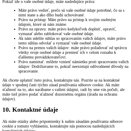
Pokiaľ ide o vaše osobné údaje, máte nasledujúce práva:
Máte právo vedieť, prečo sú vaše osobné údaje potrebné, čo sa s
nimi stane a ako dlho budú uchovávané.
Právo na prístup: Máte právo na prístup k svojim osobným
údajom, ktoré sú nám známe.
Právo na opravu: máte právo kedykoľvek doplniť, opraviť,
vymazať alebo zablokovať vaše osobné údaje.
Ak nám udelíte súhlas so spracovaním vašich údajov, máte právo
tento súhlas odvolať a vymazať vaše osobné údaje.
Právo na prenos vašich údajov: máte právo požadovať od správcu
všetky svoje osobné údaje a preniesť ich v celom rozsahu k
ďalšiemu prevádzkovateľovi.
Právo namietať: môžete vzniesť námietku proti spracovaniu vašich
údajov. Dodržiavame to, pokiaľ neexistujú odôvodnené dôvody na
spracovanie.
Ak chcete uplatniť tieto práva, kontaktujte nás. Pozrite sa na kontaktné
údaje v spodnej časti týchto zásad používania súborov cookie. Ak máte
sťažnosť na to, ako narábame s vašimi údajmi, radi by sme vás počuli, ale
máte tiež právo podať sťažnosť dozornému orgánu (úradu na ochranu
údajov).
10. Kontaktné údaje
Ak máte otázky alebo pripomienky k našim zásadám používania súborov
cookie a tomuto vyhláseniu, kontaktujte nás pomocou nasledujúcich
kontaktných údajov: