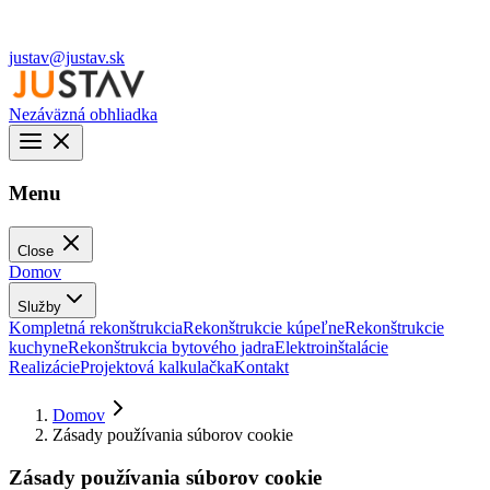
justav@justav.sk
Nezáväzná obhliadka
Menu
Close
Domov
Služby
Kompletná rekonštrukcia
Rekonštrukcie kúpeľne
Rekonštrukcie
kuchyne
Rekonštrukcia bytového jadra
Elektroinštalácie
Realizácie
Projektová kalkulačka
Kontakt
Domov
Zásady používania súborov cookie
Zásady používania súborov cookie