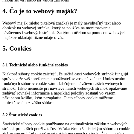
našom serveri alebo na vašom zariadení.
4. Čo je to webový maják?
Webový maják (alebo pixelová značka) je malý neviditeľný text alebo
obrázok na webovej stránke, ktorý sa používa na monitorovanie
návštevnosti webových stránok. Za týmto účelom sa pomocou webových
majákov ukladajú rôzne údaje o vás.
5. Cookies
5.1 Technické alebo funkčné cookies
Niektoré súbory cookie zaisťujú, že určité časti webových stránok fungujú
správne a že vaše preferencie používateľov zostanú známe. Umiestnením
funkčných súborov cookie vám uľahčujeme návštevu našich webových
stránok. Takto nemusíte pri návšteve našich webových stránok opakovane
zadávať rovnaké informácie a napríklad položky zostanú vo vašom
nákupnom košíku, kým nezaplatíte. Tieto súbory cookie môžeme
umiestňovať bez vášho súhlasu.
5.2 Štatistické cookies
Štatistické súbory cookie používame na optimalizáciu zážitku z webových
stránok pre našich používateľov. Vďaka týmto štatistickým súborom cookie
získavame prehľad o používaní našich webových stránok. Žiadame vás o