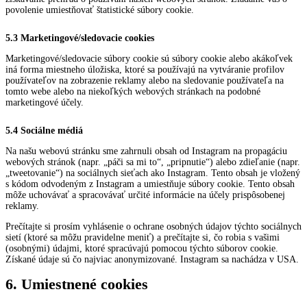
povolenie umiestňovať štatistické súbory cookie.
5.3 Marketingové/sledovacie cookies
Marketingové/sledovacie súbory cookie sú súbory cookie alebo akákoľvek
iná forma miestneho úložiska, ktoré sa používajú na vytváranie profilov
používateľov na zobrazenie reklamy alebo na sledovanie používateľa na
tomto webe alebo na niekoľkých webových stránkach na podobné
marketingové účely.
5.4 Sociálne médiá
Na našu webovú stránku sme zahrnuli obsah od Instagram na propagáciu
webových stránok (napr. „páči sa mi to“, „pripnutie“) alebo zdieľanie (napr.
„tweetovanie“) na sociálnych sieťach ako Instagram. Tento obsah je vložený
s kódom odvodeným z Instagram a umiestňuje súbory cookie. Tento obsah
môže uchovávať a spracovávať určité informácie na účely prispôsobenej
reklamy.
Prečítajte si prosím vyhlásenie o ochrane osobných údajov týchto sociálnych
sietí (ktoré sa môžu pravidelne meniť) a prečítajte si, čo robia s vašimi
(osobnými) údajmi, ktoré spracúvajú pomocou týchto súborov cookie.
Získané údaje sú čo najviac anonymizované. Instagram sa nachádza v USA.
6. Umiestnené cookies