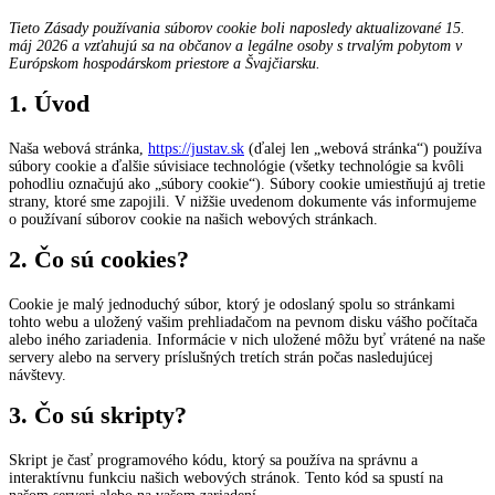
Tieto Zásady používania súborov cookie boli naposledy aktualizované 15.
máj 2026 a vzťahujú sa na občanov a legálne osoby s trvalým pobytom v
Európskom hospodárskom priestore a Švajčiarsku.
1. Úvod
Naša webová stránka,
https://justav.sk
(ďalej len „webová stránka“) používa
súbory cookie a ďalšie súvisiace technológie (všetky technológie sa kvôli
pohodliu označujú ako „súbory cookie“). Súbory cookie umiestňujú aj tretie
strany, ktoré sme zapojili. V nižšie uvedenom dokumente vás informujeme
o používaní súborov cookie na našich webových stránkach.
2. Čo sú cookies?
Cookie je malý jednoduchý súbor, ktorý je odoslaný spolu so stránkami
tohto webu a uložený vašim prehliadačom na pevnom disku vášho počítača
alebo iného zariadenia. Informácie v nich uložené môžu byť vrátené na naše
servery alebo na servery príslušných tretích strán počas nasledujúcej
návštevy.
3. Čo sú skripty?
Skript je časť programového kódu, ktorý sa používa na správnu a
interaktívnu funkciu našich webových stránok. Tento kód sa spustí na