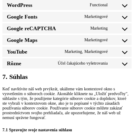
WordPress
Functional
Consent
to
Google Fonts
Marketingové
service
Consent
wordpress
to
Google reCAPTCHA
Marketing
service
Consent
google-
to
fonts
Google Maps
Marketingové
service
Consent
google-
to
recaptcha
YouTube
Marketing, Marketingové
service
Consent
google-
to
maps
Rôzne
Účel čakajúceho vyšetrovania
service
Consent
youtube
to
service
7. Súhlas
rôzne
Keď navštívite náš web prvýkrát, ukážeme vám kontextové okno s
vysvetlením o súboroch cookie. Akonáhle kliknete na „Uložiť predvoľby“,
súhlasíte s tým, že použijeme kategórie súborov cookie a doplnkov, ktoré
ste vybrali v kontextovom okne, ako je to popísané v týchto zásadách
používania súborov cookie. Používanie súborov cookie môžete zakázať
prostredníctvom svojho prehliadača, ale upozorňujeme, že náš web už
nemusí správne fungovať.
7.1 Spravujte svoje nastavenia súhlasu