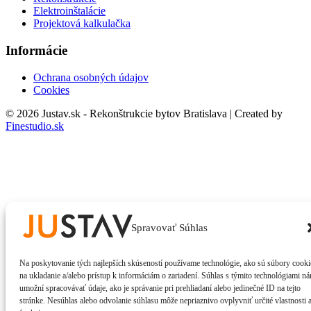
Elektroinštalácie
Projektová kalkulačka
Informácie
Ochrana osobných údajov
Cookies
© 2026 Justav.sk - Rekonštrukcie bytov Bratislava | Created by
Finestudio.sk
Spravovať Súhlas
Na poskytovanie tých najlepších skúseností používame technológie, ako sú súbory cooki
na ukladanie a/alebo prístup k informáciám o zariadení. Súhlas s týmito technológiami n
umožní spracovávať údaje, ako je správanie pri prehliadaní alebo jedinečné ID na tejto
stránke. Nesúhlas alebo odvolanie súhlasu môže nepriaznivo ovplyvniť určité vlastnosti 