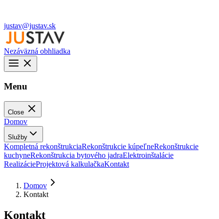
justav@justav.sk
Nezáväzná obhliadka
Menu
Close
Domov
Služby
Kompletná rekonštrukcia
Rekonštrukcie kúpeľne
Rekonštrukcie
kuchyne
Rekonštrukcia bytového jadra
Elektroinštalácie
Realizácie
Projektová kalkulačka
Kontakt
Domov
Kontakt
Kontakt