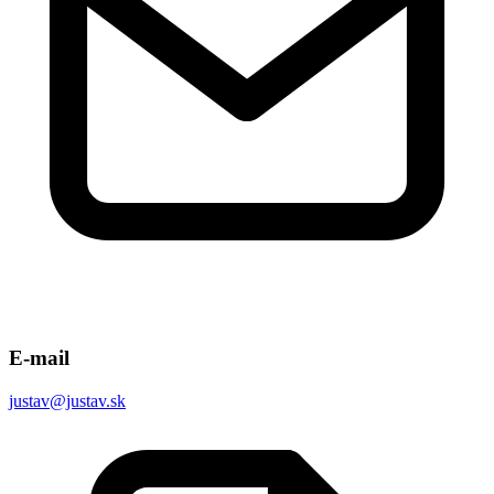
E-mail
justav@justav.sk