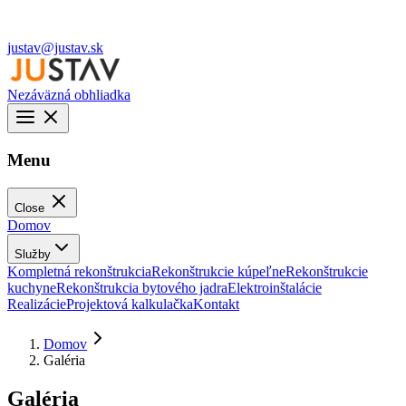
justav@justav.sk
Nezáväzná obhliadka
Menu
Close
Domov
Služby
Kompletná rekonštrukcia
Rekonštrukcie kúpeľne
Rekonštrukcie
kuchyne
Rekonštrukcia bytového jadra
Elektroinštalácie
Realizácie
Projektová kalkulačka
Kontakt
Domov
Galéria
Galéria