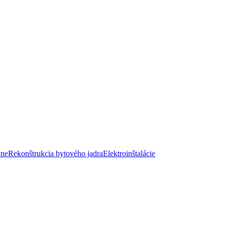
yne
Rekonštrukcia bytového jadra
Elektroinštalácie