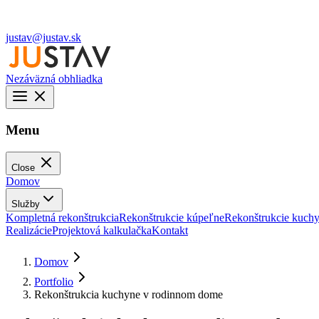
justav@justav.sk
Nezáväzná obhliadka
Menu
Close
Domov
Služby
Kompletná rekonštrukcia
Rekonštrukcie kúpeľne
Rekonštrukcie kuch
Realizácie
Projektová kalkulačka
Kontakt
Domov
Portfolio
Rekonštrukcia kuchyne v rodinnom dome